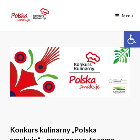
Menu
Op
Konkurs kulinarny
Polska
„
smakuje
– nowa nazwa, ta sama
”